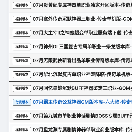
07月炎黄纪专属神器单职业独家开区版本-传奇单
福利版本
07月塞外传奇沉默神器三职业-传奇单机版-GO
福利版本
07月大主宰Ⅱ之神魔超变单职业服务端下载-传奇
福利版本
07月神州OL三国复古专属单职业一条龙版本库-
福利版本
07月无限武侠新春出品单职业传奇版本库-传奇
福利版本
07月华北沉默复古单职业神宠降临-传奇单机版-
福利版本
07月回忆枭雄沉默BUFF神器鉴定三职业-GOM
福利版本
07月霸主传奇公益神器GM版本库-六大陆-传奇
付费版本
07月第九城市单职业神话剧情BOSS专属BUFF开区
福利版本
07月盘龙渊专属剧情神器单职业商业版本库-传
福利版本