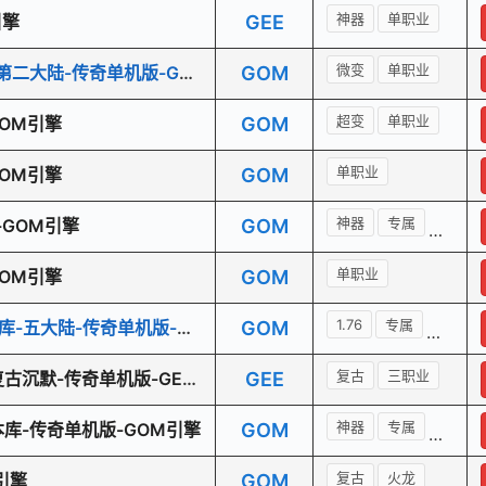
神器
单职业
引擎
GEE
微变
单职业
陆-传奇单机版-GOM引擎
GOM
超变
单职业
OM引擎
GOM
单职业
OM引擎
GOM
神器
专属
单职业
GOM引擎
GOM
单职业
OM引擎
GOM
1.76
专属
三职业
大陆-传奇单机版-GOM引擎
GOM
复古
三职业
默-传奇单机版-GEE引擎
GEE
神器
专属
单职业
库-传奇单机版-GOM引擎
GOM
复古
火龙
单职业
引擎
GOM