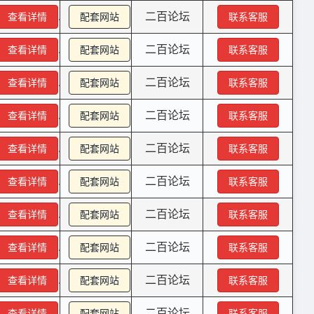
二百论坛
查看详情
配套网站
联系客服
二百论坛
查看详情
配套网站
联系客服
二百论坛
查看详情
配套网站
联系客服
二百论坛
查看详情
配套网站
联系客服
二百论坛
查看详情
配套网站
联系客服
二百论坛
查看详情
配套网站
联系客服
二百论坛
查看详情
配套网站
联系客服
二百论坛
查看详情
配套网站
联系客服
二百论坛
查看详情
配套网站
联系客服
二百论坛
查看详情
配套网站
联系客服