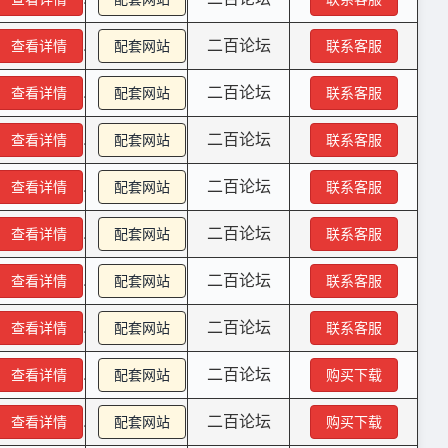
二百论坛
查看详情
配套网站
联系客服
二百论坛
查看详情
配套网站
联系客服
二百论坛
查看详情
配套网站
联系客服
二百论坛
查看详情
配套网站
联系客服
二百论坛
查看详情
配套网站
联系客服
业
二百论坛
查看详情
配套网站
联系客服
二百论坛
查看详情
配套网站
联系客服
二百论坛
查看详情
配套网站
购买下载
二百论坛
查看详情
配套网站
购买下载