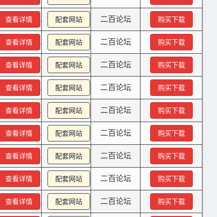
二百论坛
查看详情
配套网站
购买下载
二百论坛
查看详情
配套网站
购买下载
二百论坛
查看详情
配套网站
购买下载
二百论坛
查看详情
配套网站
购买下载
二百论坛
查看详情
配套网站
购买下载
业
二百论坛
查看详情
配套网站
购买下载
二百论坛
查看详情
配套网站
购买下载
二百论坛
查看详情
配套网站
购买下载
二百论坛
查看详情
配套网站
购买下载