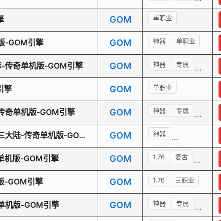
单职业
擎
GOM
神器
单职业
版-GOM引擎
GOM
神器
专属
无限刀
-传奇单机版-GOM引擎
GOM
单职业
引擎
GOM
神器
专属
单职业
传奇单机版-GOM引擎
GOM
神器
无限刀
单职
-传奇单机版-GOM引擎
GOM
1.76
复古
三职业
单机版-GOM引擎
GOM
1.76
三职业
版-GOM引擎
GOM
神器
专属
单职业
单机版-GOM引擎
GOM