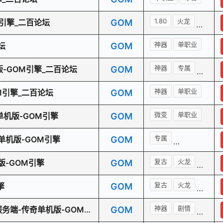
1.80
火龙
三职业
M引擎_二百论坛
GOM
神器
单职业
坛
GOM
神器
专属
沉默
-GOM引擎_二百论坛
GOM
神器
单职业
M引擎_二百论坛
GOM
微变
单职业
单机版-GOM引擎
GOM
专属
无限刀
单职
单机版-GOM引擎
GOM
复古
火龙
三职业
版-GOM引擎
GOM
复古
火龙
单职业
擎
GOM
神器
剧情
专属
端-传奇单机版-GOM引擎
GOM